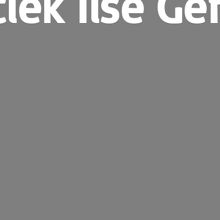
tiek
Ilse Ge